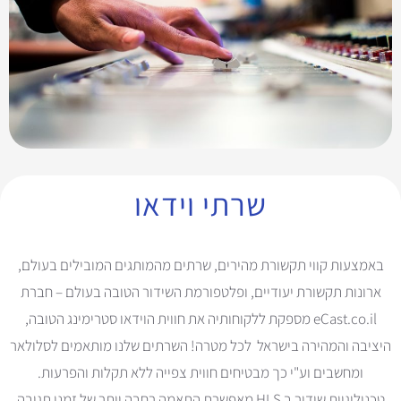
שרתי וידאו
באמצעות קווי תקשורת מהירים, שרתים מהמותגים המובילים בעולם,
ארונות תקשורת יעודיים, ופלטפורמת השידור הטובה בעולם – חברת
eCast.co.il מספקת ללקוחותיה את חווית הוידאו סטרימינג הטובה,
היציבה והמהירה בישראל לכל מטרה! השרתים שלנו מותאמים לסלולאר
ומחשבים וע"י כך מבטיחים חווית צפייה ללא תקלות והפרעות.
טכנולוגיות שידור ב HLS מאפשרת התאמה רחבה יותר של זמני תגובה