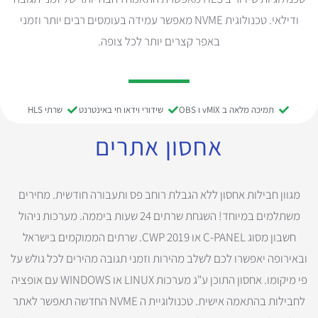
ודילאי. טכנולוגית NVME מאפשר עמידה בעומסים רבים יותר וזמני
באפר קצרים יותר לכל צופה.
תמיכה מלאה ב vMIX ו OBS
שידורי וידאו חי באינטרנט
שרתי HLS
אחסון אתרים
מגוון חבילות אחסון ללא הגבלת רוחב פס ותעבורה חודשית. מחירים
משתלמים במיוחד! השגחת שרתים 24 שעות ביממה. מערכות ניהול
חשבון מסוג C-PANEL או CWP 2019. שרתים הממוקמים בישראל
ובאירופה יאפשרו לכם לשלב מהירות וזמני תגובה מהירים לכל גולש על
פי מיקומו. אחסון התוכן ע"ג מערכות LINUX או WINDOWS עם אופציה
לחבילות בהתאמה אישית. טכנולוגיית ה NVME החדשה תאפשר לאתר