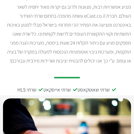
מציע אפשרויות רבות, מגוונות ולרוב גם יקרות מאוד יחסית לשאר
העולם. חברת eCast.co.il עשתה מהפכה בתחום שרתי השידור
באינטרנט ומציעה את המחיר הכי תחרותי בישראל מבלי לפגוע באיכות
התשתיות וקווי התקשורת העומדים לרשות לקוחותינו. כל שרת שאנו
מספקים מגיע עם ניתור תקלות 24 שעות ביממה, מערכות הגנה מפני
התקפות, ומערכות גיבוי אוטומטיות הנכנסות לפעולה במקרה של בעיה
או עומס. ע"י כך אנו יכולים להבטיח יציבות ושרידות מירבית עבורכם!
שרתי שאוטקאסט
שרתי אייסקאט
שרתי HLS