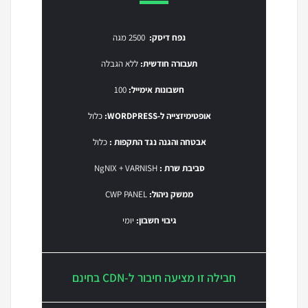
נפח דיסק:
2500 מגה
תעבורה חודשית:
ללא הגבלה
חשבונות אימייל:
100
אופטימיזצייה ל-WORDPRESS:
כלול
אבטחה והגנה נגד התקפות :
כלול
סביבת שרת :
NgNIX + VARNISH
ממשק ניהול:
CWP PANEL
גיבוי חשבון:
יומי
חבילה זו מציעה חיבור ל-CDN בחינם