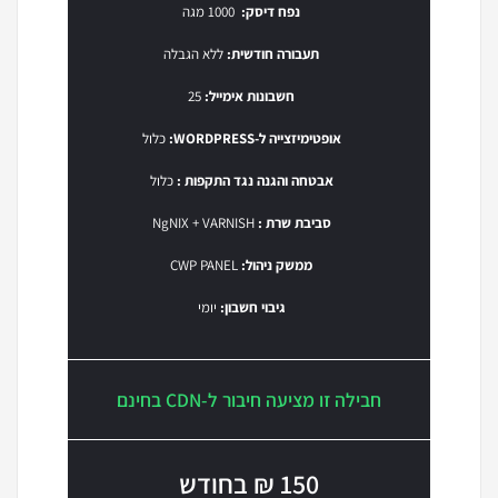
נפח דיסק:
1000 מגה
תעבורה חודשית:
ללא הגבלה
חשבונות אימייל:
25
אופטימיזצייה ל-WORDPRESS:
כלול
אבטחה והגנה נגד התקפות :
כלול
סביבת שרת :
NgNIX + VARNISH
ממשק ניהול:
CWP PANEL
גיבוי חשבון:
יומי
חבילה זו מציעה חיבור ל-CDN בחינם
150 ₪ בחודש