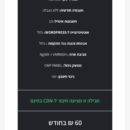
תעבורה חודשית:
ללא הגבלה
חשבונות אימייל:
10
אופטימיזצייה ל-WORDPRESS:
כלול
אבטחה והגנה נגד התקפות :
כלול
סביבת שרת :
NgNIX + VARNISH
ממשק ניהול:
CWP PANEL
גיבוי חשבון:
יומי
חבילה זו מציעה חיבור ל-CDN בחינם
60 ₪ בחודש