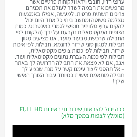
ערוצי רדיו, חובבי וידאו ולקוחות פרטיים אשר
מחפשים את הבמה לשדר לעולם את תכניהם
צריכים תשתית פרטית. למעשה, אפילו באמצעות
מצלמה פשוטה ומחשב ביתי כל אחד היום יכול
להקים ערוץ טלוויזיה חופשי לגמרי באינטרנט. כמות
הצופים המקסימאלית נקבעת על ידך (הלקוח) לפי
החבילה שרכשת מבעוד מועד. אנו מציעים מגוון
חבילות למגוון סוגי שידור לדוגמא: חבילות לפי איכות
שידור, חבילות לפי כמות צופים מקסימאלית,
חבילות לפי כמות העברת נתונים מקסימאלית ועוד.
אגב, אם לא מצאת את החבילה הדרושה לך באתר
– אל תהסס ליצור עימנו קשר על מנת שנציע לך
חבילה מותאמת אישית במיוחד עבור הצורך האישי
שלך!
ככה יכול להיראות שידור חי באיכות FULL HD
(מומלץ לצפות במסך מלא)