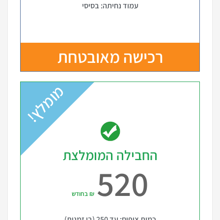
עמוד נחיתה: בסיסי
רכישה מאובטחת
מומלץ!
החבילה המומלצת
520
₪ בחודש
כמות צופים: עד 250 (בו זמנית)