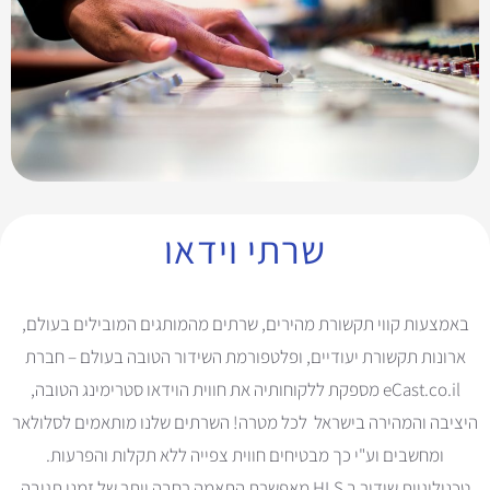
שרתי וידאו
באמצעות קווי תקשורת מהירים, שרתים מהמותגים המובילים בעולם,
ארונות תקשורת יעודיים, ופלטפורמת השידור הטובה בעולם – חברת
eCast.co.il מספקת ללקוחותיה את חווית הוידאו סטרימינג הטובה,
היציבה והמהירה בישראל לכל מטרה! השרתים שלנו מותאמים לסלולאר
ומחשבים וע"י כך מבטיחים חווית צפייה ללא תקלות והפרעות.
טכנולוגיות שידור ב HLS מאפשרת התאמה רחבה יותר של זמני תגובה