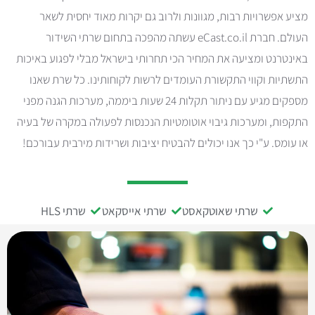
מציע אפשרויות רבות, מגוונות ולרוב גם יקרות מאוד יחסית לשאר
העולם. חברת eCast.co.il עשתה מהפכה בתחום שרתי השידור
באינטרנט ומציעה את המחיר הכי תחרותי בישראל מבלי לפגוע באיכות
התשתיות וקווי התקשורת העומדים לרשות לקוחותינו. כל שרת שאנו
מספקים מגיע עם ניתור תקלות 24 שעות ביממה, מערכות הגנה מפני
התקפות, ומערכות גיבוי אוטומטיות הנכנסות לפעולה במקרה של בעיה
או עומס. ע"י כך אנו יכולים להבטיח יציבות ושרידות מירבית עבורכם!
שרתי שאוטקאסט
שרתי אייסקאט
שרתי HLS