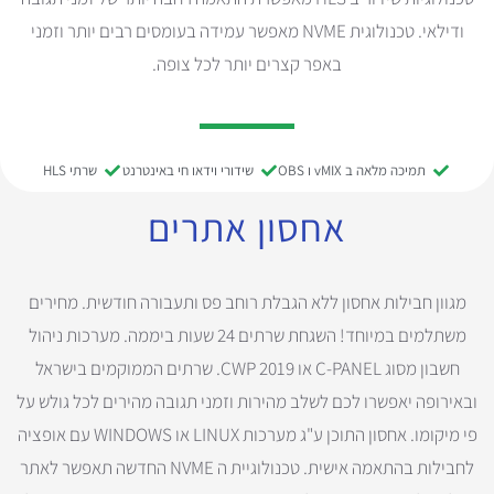
ודילאי. טכנולוגית NVME מאפשר עמידה בעומסים רבים יותר וזמני
באפר קצרים יותר לכל צופה.
תמיכה מלאה ב vMIX ו OBS
שידורי וידאו חי באינטרנט
שרתי HLS
אחסון אתרים
מגוון חבילות אחסון ללא הגבלת רוחב פס ותעבורה חודשית. מחירים
משתלמים במיוחד! השגחת שרתים 24 שעות ביממה. מערכות ניהול
חשבון מסוג C-PANEL או CWP 2019. שרתים הממוקמים בישראל
ובאירופה יאפשרו לכם לשלב מהירות וזמני תגובה מהירים לכל גולש על
פי מיקומו. אחסון התוכן ע"ג מערכות LINUX או WINDOWS עם אופציה
לחבילות בהתאמה אישית. טכנולוגיית ה NVME החדשה תאפשר לאתר